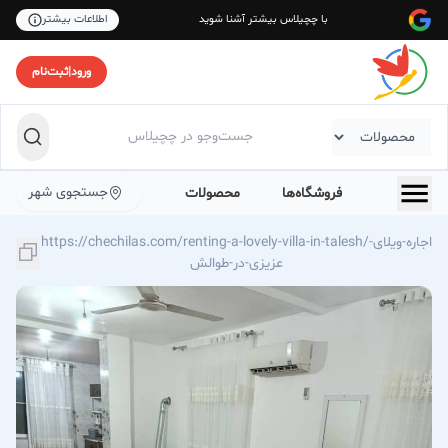
با چچیلاس بیشتر آشنا شوید
اطلاعات بیشتر
ورود
|
ثبت‌نام
جستجوی شهر
فروشگاه‌ها
محصولات
https://chechilas.com/renting-a-lovely-villa-in-talesh/اجاره-ویلای-
عزیزی-در-طوالش