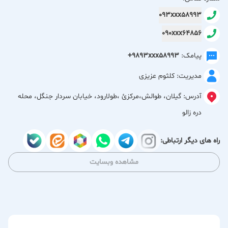
باربیکیو، پارکینگ اختصاصی و دسترسی عالی به جنگل گیسوم و
093xxx58993
جاذبه‌های تالش، انتخابی مناسب برای سفری خاطره‌انگیز است.
090xxx64856
محیطی تمیز، امن و آرام با مدیریت مهمان‌نواز برای ساختن لحظاتی
به‌یادماندنی در کنار طبیعت شمال.
پیامک:
+9893xxx58993
مدیریت: کلثوم عزیزی
آدرس:
گیلان، طوالش،مركزئ ،طولارود، خیابان سردار جنگل، محله
دره زالو
راه های دیگر ارتباطی:
مشاهده وبسایت