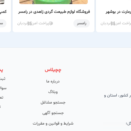
مارت در بوشهر
فروشگاه لوازم طبیعت گردی زاهدی در رامسر
راخت امن
نردبان
رامسر
پراخت امن
نردبان
سا
چچیلاس
پش
ثبت
درباره ما
سوال
وبلاگ
 در کشور، استان و
تم
جستجو مشاغل
ت
جستجو آگهی
ل؛
شرایط و قوانین و مقررات