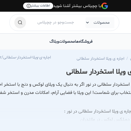
با چچیلاس بیشتر آشنا شوید
اطلاعات بیشتر
فروشگاه‌ها
محصولات
وبلاگ
https://chechilas.com/rent-a-villa-with-a-swimming-pool-in-noor/اجاره-ی-ویلا-استخردار-سلطانی
اجاره ی ویلا استخردار سلطانی
ی ویلا استخردار سلطانی
ا استخردار سلطانی در نور اگر به دنبال یک ویلای لوکس و دنج با استخر
تخاب برای شماست! این ویلا با فضایی آرام، امکانات مدرن و استخر شفا
ره ی ویلا استخردار سلطانی در نور :
ا دوبلکس لوکس در مازندران
هداری و تمیزکاری