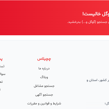
وگل خالیست!
 جستجو (گوگل و...) بدرخشید.
چچیلاس
پش
ثبت
درباره ما
سوال
وبلاگ
 در کشور، استان و
تم
جستجو مشاغل
ت
جستجو آگهی
ل؛
شرایط و قوانین و مقررات