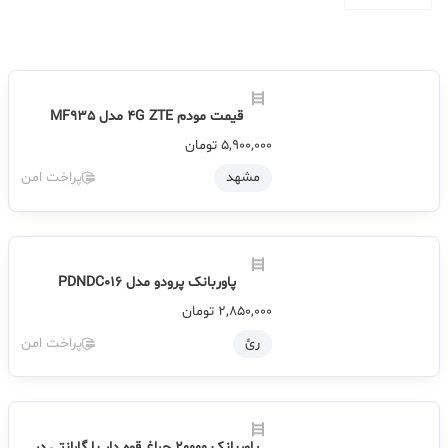
تصادفی
پربازدیدترین
ارزان ترین
جدیدترین
گران ترین
قیمت مودم 4G ZTE مدل MF935
5,900,000
تومان
مشهد
پراخت امن
پاوربانک پرودو مدل PDNDC016
2,850,000
تومان
رئ
پراخت امن