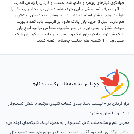
اگر اهل مسافرت هستید و دائما جا عوض می کنید، قطعا باید خرید
پاور بانک را در اولویت قرار دهید. به خصوص برای کسانی که به
کوهنوردی علاقه دارند و یا به دلیل کنجکاوی فراوان ناگهان در میانه
سفر از مناطق بکر و دور از امکانات شهری سر در می آروند، پارو بانک
حکم آب حیات را دارد. انواع پاور بانک (شارژر همراه) با ظرفیت های
مختلف در بازار وجود دارد و شما می توانید با توجه به نیاز و مصرف
خود یکی از آن ها را انتخاب کنید. پاور بانک های 10000 میلی آمپر
جوابگوی نیازهای روزمره و عادی شما هست و کارتان را راه می اندازد.
اما اگر مصرف شما بیش از این حرف هاست، می توانید از پاوربانک با
ظرفیت های بیشتر استفاده کنید که به همان نسبت وزن بیشتری
هم دارند. قبل از خرید پاور بانک علاوه بر ظرفیت باید تعداد پورت،
سرعت شارژ و ایمنی آن را در نظر بگیرید. شما می توانید انوع پاور
بانک شیائومی، انکر، پاوربانک وایرلس، پاور بانک تسکو، پاوربانک
جیبی و... را از شعبه های سایت چچیلاس تهیه کنید.
چچیلاس، شعبه آنلاین کسب و کارها