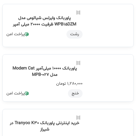
پاوربانک وایرلس شیائومی مدل
WPB15DZM ظرفیت 20000 میلی آمپر
رشت
پراخت امن
پاوربانک 10000 میلی‌آمپر Modem Cat
مدل MPB-027
1,280,000
تومان
خنج
پراخت امن