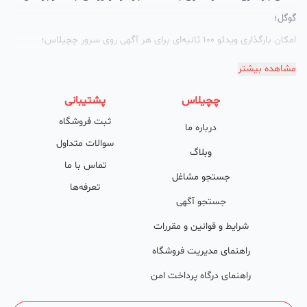
قرار گرفتن در 8 لیست دسته‌بندی کلمات کلیدی مرتبط با شغل کسب‌وکار
در کشور، استان و شهر؛
معرفی نام و مشخصات کامل کسب‌وکار به همراه لینک شبکه‌های اجتماعی؛
امکان بارگذاری نامحدود آگهی با صفحه مجزا در موتورهای جست‌وجو مثل
گوگل؛
امکان بارگذاری ویدئو 100 ثانیه‌ای برای هر آگهی روی سرور چچیلاس؛
گالری تصاویر محصول؛
مشاهده بیشتر
امکان دسته‌بندی آگهی‌ها
چچیلاس
پشتیبانی
پشتیبانی حرفه‌ای را هم به سبد خدماتش اضافه کرده است. چچیلاس با
ثبت فروشگاه
درباره ما
امکان پشتیبان اختصاصی به محض ورود هر کسب‌وکار، نظارت، تحلیل
سوالات متداول
وکمک پشتیبان‌ها در تولید محتوا و سئونویسی به کسب‌وکارها شرایط را
وبلاگ
تماس با ما
طوری فراهم کرده که تا الان کسب‌وکارهای فعال در چچیلاس با کلمات
جستجو مشاغل
تعرفه‌ها