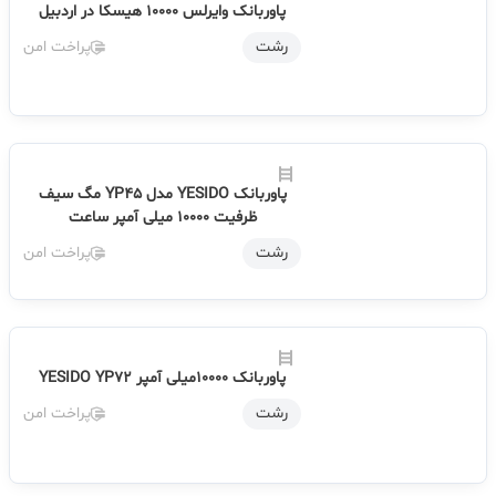
پاوربانک وایرلس 10000 هیسکا در اردبیل
رشت
پراخت امن
پاوربانک YESIDO مدل YP45 مگ سیف
ظرفیت 10000 میلی آمپر ساعت
رشت
پراخت امن
پاوربانک 10000میلی آمپر YESIDO YP72
رشت
پراخت امن