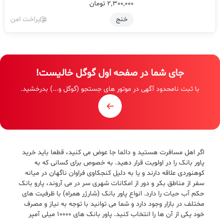
خرید اینترنتی پاوربانک Tranyoo K30 در
شیراز
2,300,000
تومان
خنج
پراخت امن
اول
قبلی
1
2
3
بعدی
آخر (5)
تعداد کل:
76
جای شما در صفحه اول گوگل خالیست!
با ثبت نامحدود آگهی در موتور های جستجو (گوگل و...) بدرخشید.