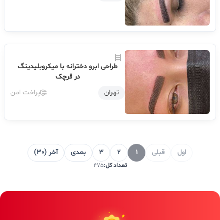
طراحی ابرو دخترانه با میکروبلیدینگ
در قرچک
تهران
پراخت امن
اول
قبلی
1
2
3
بعدی
آخر (30)
تعداد کل:
475