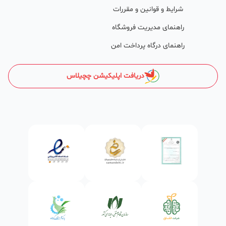
طی تماس‌های دوره‌ای پشتیبان‌ها (هر 45 روز تا 60 روز یک‌بار)، صاحبین
شرایط و قوانین و مقررات
کسب‌وکارها با دریافت گزارش عملکردشان، در جریان کارهای انجام شده قرار
راهنمای مدیریت فروشگاه
می‌گیرند.
راهنمای درگاه پرداخت امن
کدام کسب و کارها در چچیلاس میتوانند خود و محصولاتشان را
معرفی کنند؟
دریافت اپلیکیشن چچیلاس
در واقع میتوان گفت تمامی کسب و کارهای مجاز در ایران و آنهایی که
طابع قوانین ایران هستند میتوانند کسب و کارو محصولاتشان را معرفی
کنند .
ساختمان‌سازی و دکوراسیون
انواع مصالح ساختمانی از قبیل: شن‌، ماسه، پوکه معدنی، سیمان، گچ،
آجر،بلوک، آهن و میل‌گرد و ورق‌آلات، کاشی و سرامیک، موزاییک،
سازه‌های فلزی، تیرچه، حلب، سنگ‌های ساختمانی، پارکت و
کف‌پوش،کاغذ دیواری، موکت، سیم، کابل، لامپ، پریز، پروژکتور، صنایع
چوبی، پمپ آب و... بخشی از کسب‌وکارها و محصولاتی‌اند که زیرمجموعه