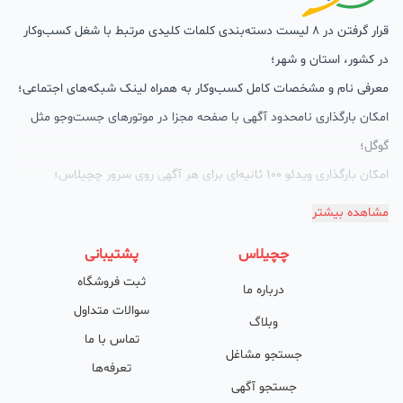
قرار گرفتن در 8 لیست دسته‌بندی کلمات کلیدی مرتبط با شغل کسب‌وکار
در کشور، استان و شهر؛
معرفی نام و مشخصات کامل کسب‌وکار به همراه لینک شبکه‌های اجتماعی؛
امکان بارگذاری نامحدود آگهی با صفحه مجزا در موتورهای جست‌وجو مثل
گوگل؛
امکان بارگذاری ویدئو 100 ثانیه‌ای برای هر آگهی روی سرور چچیلاس؛
گالری تصاویر محصول؛
مشاهده بیشتر
امکان دسته‌بندی آگهی‌ها
چچیلاس
پشتیبانی
پشتیبانی حرفه‌ای را هم به سبد خدماتش اضافه کرده است. چچیلاس با
ثبت فروشگاه
درباره ما
امکان پشتیبان اختصاصی به محض ورود هر کسب‌وکار، نظارت، تحلیل
سوالات متداول
وکمک پشتیبان‌ها در تولید محتوا و سئونویسی به کسب‌وکارها شرایط را
وبلاگ
تماس با ما
طوری فراهم کرده که تا الان کسب‌وکارهای فعال در چچیلاس با کلمات
جستجو مشاغل
تعرفه‌ها
کلیدی بسیار خوبی رتبه دریافت کرده و بازخورد‌های بسیار خوبی گرفته‌اند.
جستجو آگهی