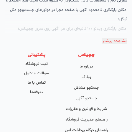
معرفی نام و مشخصات کامل کسب‌وکار به همراه لینک شبکه‌های اجتماعی؛
امکان بارگذاری نامحدود آگهی با صفحه مجزا در موتورهای جست‌وجو مثل
گوگل؛
امکان بارگذاری ویدئو 100 ثانیه‌ای برای هر آگهی روی سرور چچیلاس؛
گالری تصاویر محصول؛
مشاهده بیشتر
امکان دسته‌بندی آگهی‌ها
چچیلاس
پشتیبانی
پشتیبانی حرفه‌ای را هم به سبد خدماتش اضافه کرده است. چچیلاس با
ثبت فروشگاه
درباره ما
امکان پشتیبان اختصاصی به محض ورود هر کسب‌وکار، نظارت، تحلیل
سوالات متداول
وکمک پشتیبان‌ها در تولید محتوا و سئونویسی به کسب‌وکارها شرایط را
وبلاگ
تماس با ما
طوری فراهم کرده که تا الان کسب‌وکارهای فعال در چچیلاس با کلمات
جستجو مشاغل
تعرفه‌ها
کلیدی بسیار خوبی رتبه دریافت کرده و بازخورد‌های بسیار خوبی گرفته‌اند.
جستجو آگهی
طی تماس‌های دوره‌ای پشتیبان‌ها (هر 45 روز تا 60 روز یک‌بار)، صاحبین
شرایط و قوانین و مقررات
کسب‌وکارها با دریافت گزارش عملکردشان، در جریان کارهای انجام شده قرار
راهنمای مدیریت فروشگاه
می‌گیرند.
راهنمای درگاه پرداخت امن