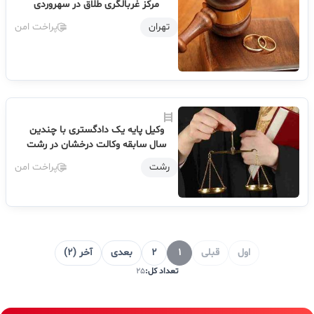
مرکز غربالگری طلاق در سهروردی
تهران
پراخت امن
وکیل پایه یک دادگستری با چندین
سال سابقه وکالت درخشان در رشت
رشت
پراخت امن
اول
قبلی
1
2
بعدی
آخر (2)
تعداد کل:
25