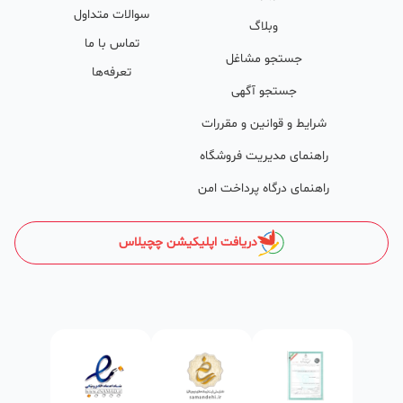
سوالات متداول
وکمک پشتیبان‌ها در تولید محتوا و سئونویسی به کسب‌وکارها شرایط را
وبلاگ
تماس با ما
طوری فراهم کرده که تا الان کسب‌وکارهای فعال در چچیلاس با کلمات
جستجو مشاغل
تعرفه‌ها
کلیدی بسیار خوبی رتبه دریافت کرده و بازخورد‌های بسیار خوبی گرفته‌اند.
جستجو آگهی
طی تماس‌های دوره‌ای پشتیبان‌ها (هر 45 روز تا 60 روز یک‌بار)، صاحبین
شرایط و قوانین و مقررات
کسب‌وکارها با دریافت گزارش عملکردشان، در جریان کارهای انجام شده قرار
راهنمای مدیریت فروشگاه
می‌گیرند.
راهنمای درگاه پرداخت امن
کدام کسب و کارها در چچیلاس میتوانند خود و محصولاتشان را
معرفی کنند؟
دریافت اپلیکیشن چچیلاس
در واقع میتوان گفت تمامی کسب و کارهای مجاز در ایران و آنهایی که
طابع قوانین ایران هستند میتوانند کسب و کارو محصولاتشان را معرفی
کنند .
ساختمان‌سازی و دکوراسیون
انواع مصالح ساختمانی از قبیل: شن‌، ماسه، پوکه معدنی، سیمان، گچ،