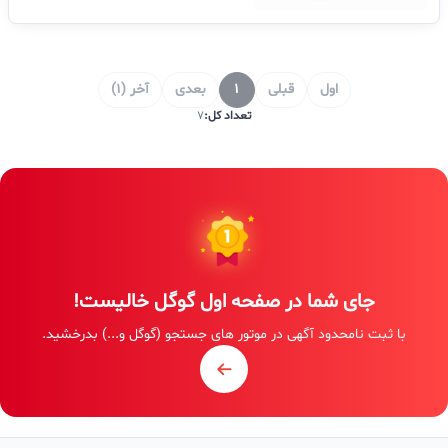
اول
قبلی
1
بعدی
آخر (1)
تعداد کل:
7
جای شما در صفحه اول گوگل خالیست!
با ثبت نامحدود آگهی در موتور های جستجو (گوگل و...) بدرخشید.