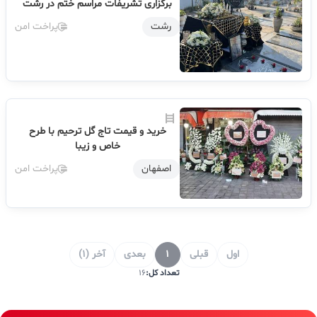
برگزاری تشریفات مراسم ختم در رشت
رشت
پراخت امن
خرید و قیمت تاج گل ترحیم با طرح
خاص و زیبا
اصفهان
پراخت امن
اول
قبلی
1
بعدی
آخر (1)
تعداد کل:
16