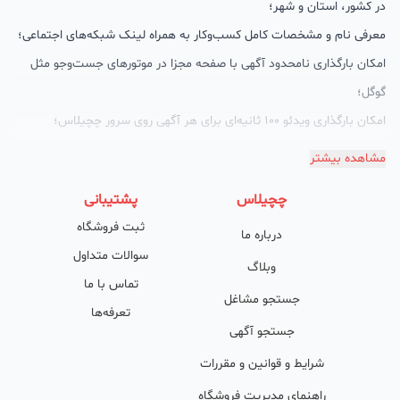
در کشور، استان و شهر؛
معرفی نام و مشخصات کامل کسب‌وکار به همراه لینک شبکه‌های اجتماعی؛
امکان بارگذاری نامحدود آگهی با صفحه مجزا در موتورهای جست‌وجو مثل
گوگل؛
امکان بارگذاری ویدئو 100 ثانیه‌ای برای هر آگهی روی سرور چچیلاس؛
گالری تصاویر محصول؛
مشاهده بیشتر
امکان دسته‌بندی آگهی‌ها
چچیلاس
پشتیبانی
پشتیبانی حرفه‌ای را هم به سبد خدماتش اضافه کرده است. چچیلاس با
ثبت فروشگاه
درباره ما
امکان پشتیبان اختصاصی به محض ورود هر کسب‌وکار، نظارت، تحلیل
سوالات متداول
وکمک پشتیبان‌ها در تولید محتوا و سئونویسی به کسب‌وکارها شرایط را
وبلاگ
تماس با ما
طوری فراهم کرده که تا الان کسب‌وکارهای فعال در چچیلاس با کلمات
جستجو مشاغل
تعرفه‌ها
کلیدی بسیار خوبی رتبه دریافت کرده و بازخورد‌های بسیار خوبی گرفته‌اند.
جستجو آگهی
طی تماس‌های دوره‌ای پشتیبان‌ها (هر 45 روز تا 60 روز یک‌بار)، صاحبین
شرایط و قوانین و مقررات
کسب‌وکارها با دریافت گزارش عملکردشان، در جریان کارهای انجام شده قرار
راهنمای مدیریت فروشگاه