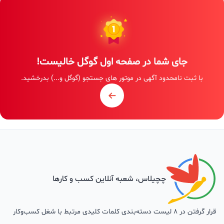
جای شما در صفحه اول گوگل خالیست!
با ثبت نامحدود آگهی در موتور های جستجو (گوگل و...) بدرخشید.
چچیلاس، شعبه آنلاین کسب و کارها
قرار گرفتن در 8 لیست دسته‌بندی کلمات کلیدی مرتبط با شغل کسب‌وکار