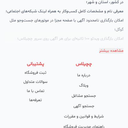
در کشور، استان و شهر؛
معرفی نام و مشخصات کامل کسب‌وکار به همراه لینک شبکه‌های اجتماعی؛
امکان بارگذاری نامحدود آگهی با صفحه مجزا در موتورهای جست‌وجو مثل
گوگل؛
امکان بارگذاری ویدئو 100 ثانیه‌ای برای هر آگهی روی سرور چچیلاس؛
گالری تصاویر محصول؛
مشاهده بیشتر
امکان دسته‌بندی آگهی‌ها
چچیلاس
پشتیبانی
پشتیبانی حرفه‌ای را هم به سبد خدماتش اضافه کرده است. چچیلاس با
ثبت فروشگاه
درباره ما
امکان پشتیبان اختصاصی به محض ورود هر کسب‌وکار، نظارت، تحلیل
سوالات متداول
وکمک پشتیبان‌ها در تولید محتوا و سئونویسی به کسب‌وکارها شرایط را
وبلاگ
تماس با ما
طوری فراهم کرده که تا الان کسب‌وکارهای فعال در چچیلاس با کلمات
جستجو مشاغل
تعرفه‌ها
کلیدی بسیار خوبی رتبه دریافت کرده و بازخورد‌های بسیار خوبی گرفته‌اند.
جستجو آگهی
طی تماس‌های دوره‌ای پشتیبان‌ها (هر 45 روز تا 60 روز یک‌بار)، صاحبین
شرایط و قوانین و مقررات
کسب‌وکارها با دریافت گزارش عملکردشان، در جریان کارهای انجام شده قرار
راهنمای مدیریت فروشگاه