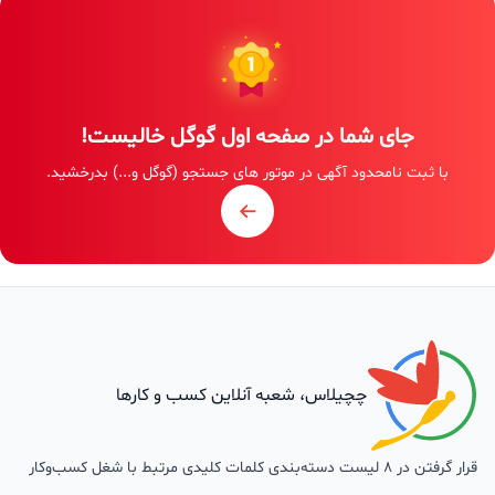
جای شما در صفحه اول گوگل خالیست!
با ثبت نامحدود آگهی در موتور های جستجو (گوگل و...) بدرخشید.
چچیلاس، شعبه آنلاین کسب و کارها
قرار گرفتن در 8 لیست دسته‌بندی کلمات کلیدی مرتبط با شغل کسب‌وکار