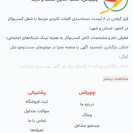
قرار گرفتن در 8 لیست دسته‌بندی کلمات کلیدی مرتبط با شغل کسب‌وکار
در کشور، استان و شهر؛
معرفی نام و مشخصات کامل کسب‌وکار به همراه لینک شبکه‌های اجتماعی؛
امکان بارگذاری نامحدود آگهی با صفحه مجزا در موتورهای جست‌وجو مثل
گوگل؛
امکان بارگذاری ویدئو 100 ثانیه‌ای برای هر آگهی روی سرور چچیلاس؛
گالری تصاویر محصول؛
مشاهده بیشتر
امکان دسته‌بندی آگهی‌ها
چچیلاس
پشتیبانی
پشتیبانی حرفه‌ای را هم به سبد خدماتش اضافه کرده است. چچیلاس با
ثبت فروشگاه
درباره ما
امکان پشتیبان اختصاصی به محض ورود هر کسب‌وکار، نظارت، تحلیل
سوالات متداول
وکمک پشتیبان‌ها در تولید محتوا و سئونویسی به کسب‌وکارها شرایط را
وبلاگ
تماس با ما
طوری فراهم کرده که تا الان کسب‌وکارهای فعال در چچیلاس با کلمات
جستجو مشاغل
تعرفه‌ها
کلیدی بسیار خوبی رتبه دریافت کرده و بازخورد‌های بسیار خوبی گرفته‌اند.