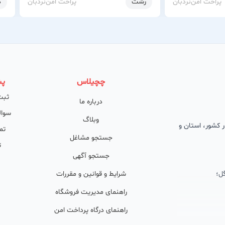
پراخت امن
نردبان
رشت
پراخت امن
نردبان
گ
چچیلاس
پش
ثبت
درباره ما
سوال
وبلاگ
 در کشور، استان و
تم
جستجو مشاغل
ت
جستجو آگهی
ل؛
شرایط و قوانین و مقررات
راهنمای مدیریت فروشگاه
راهنمای درگاه پرداخت امن