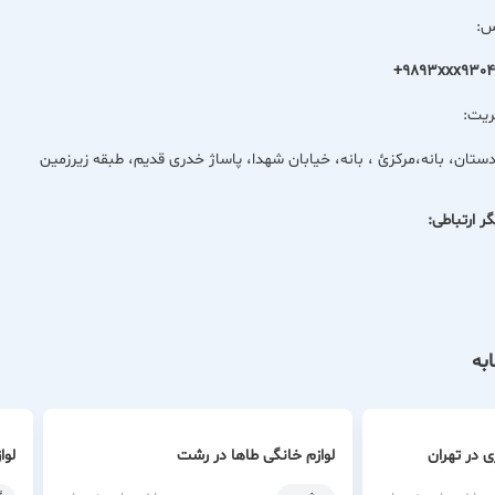
س:
+9893xxx930
ریت:
ستان، بانه،مركزئ ، بانه، خیابان شهدا، پاساژ خدری قدیم، طبقه زیرزمین
ر ارتباطی:
به
ی در تهران
لوازم خانگی طاها در رشت
لوا