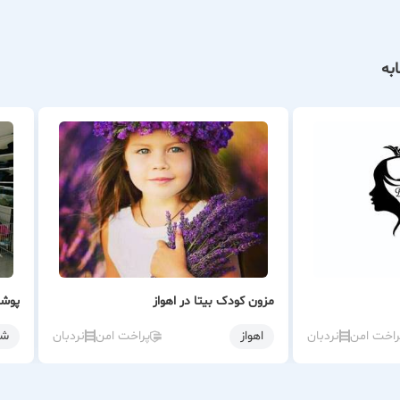
خار، لباسی را برای دلبندانتان تولید می‌کنیم که حس خوبی به آن‌ها بدهد و
به
مزون کودک بیتا در اهواز
پوشا
راخت امن
نردبان
اهواز
پراخت امن
نردبان
شی