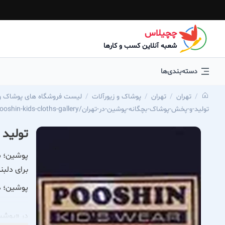
چچیلاس
شعبه آنلاین کسب و کارها
دسته‌بندی‌ها
تهران
تهران
پوشاک و زیورآلات
لیست فروشگاه های پوشاک و 
https://chechilas.com/pooshin-kids-cloths-gallery/تولید-و-پخش-پوشاک-بچگانه-پوشین-در-تهران
تولید 
پوشین؛ مر
برای دلب
پوشین؛ دن
در «پوشی