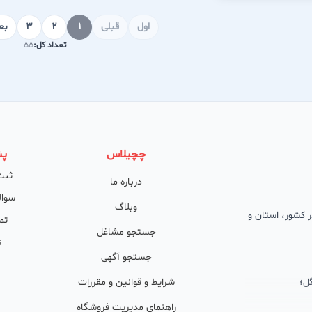
اول
قبلی
1
2
3
بع
تعداد کل:
55
چچیلاس
پش
ثبت
درباره ما
سوال
وبلاگ
 در کشور، استان و
تم
جستجو مشاغل
ت
جستجو آگهی
ل؛
شرایط و قوانین و مقررات
راهنمای مدیریت فروشگاه