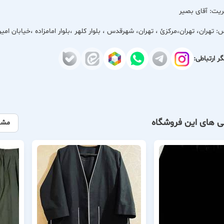
یت: آقای بصیر
س:
تهران، تهران،مركزئ ، تهران، شهرقدس ، بلوار کلهر ،بلوار امامزاده ،خیابان امی
ر ارتباطی:
ی های این فروشگاه
مشا