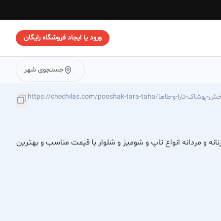
ورود یا ایجاد فروشگاه رایگان
جستجوی شهر
https://chechilas.c/تولید-و-پخش-پوشاک-تارا-و-طاها
نه و مردانه انواع تاپ و شومیز و شلوار با قیمت مناسب و بهترین