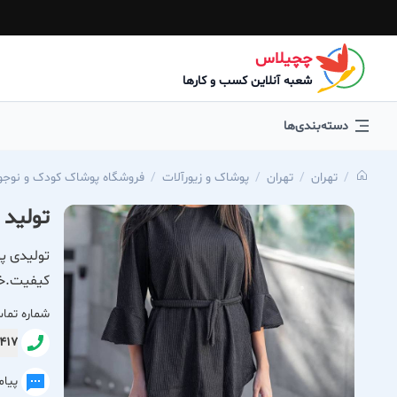
چچیلاس
شعبه آنلاین کسب و کارها
دسته‌بندی‌ها
تهران
تهران
پوشاک و زیورآلات
فروشگاه پوشاک کودک و نوجو
تولید 
تولیدی پو
کیفیت.خر
شماره تما
5417
پیا