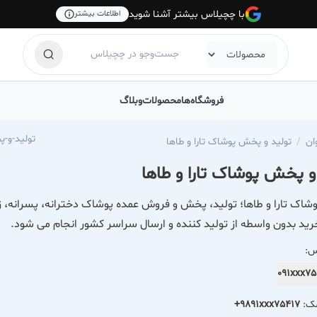
با چچیلاس بیشتر آشنا شوید
اطلاعات بیشتر
فروشگاه‌ها
محصولات
وبلاگ
om/pooshak-tara-taha
ان
تولید و پخش پوشاک تارا و طاها
و پخش پوشاک تارا و طاها
شاک تارا و طاها؛ تولید، پخش و فروش عمده پوشاک دخترانه، پسرانه، زنا
ید بدون واسطه از تولید کننده و ارسال سراسر کشور انجام می شود.
س:
091xxx7
مک:
+9891xxx75417