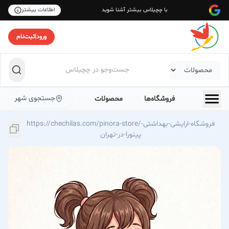
با چچیلاس بیشتر آشنا شوید
اطلاعات بیشتر
ورود
|
ثبت‌نام
جستجوی شهر
فروشگاه‌ها
محصولات
https://chechilas.com/pinora-store/فروشگاه-ارایشی-بهداشتی-
پینورا-در-تهران