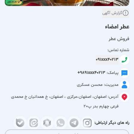
گزارش آگهی
عطر امضاء
فروش عطر
شماره تماس:
091xxx40213
پیامک:
+9891xxx40213
مدیریت: محسن عسکری
آدرس:
اصفهان، اصفهان،مرکزی ، اصفهان، خ همدانیان خ محمدی
فرعی چهارم بدر پ20
راه های دیگر ارتباطی: