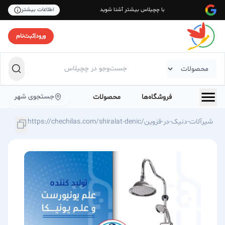
با چچیلاس بیشتر آشنا شوید
اطلاعات بیشتر
ورود
|
ثبت‌نام
جستجوی شهر
فروشگاه‌ها
محصولات
https://chechilas.com/shiralat-denic/شیرآلات-دنیک-در-قزوین