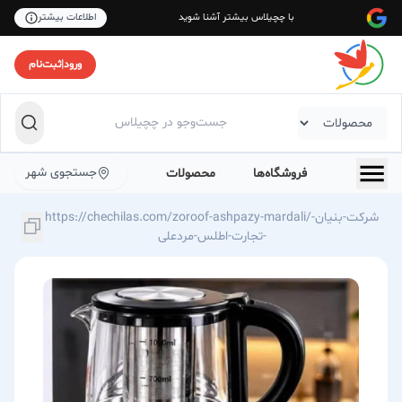
با چچیلاس بیشتر آشنا شوید
اطلاعات بیشتر
ورود
|
ثبت‌نام
جستجوی شهر
فروشگاه‌ها
محصولات
https://chechilas.com/zoroof-ashpazy-mardali/شرکت-بنیان-
تجارت-اطلس-مردعلی-