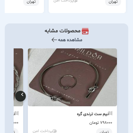
پرداخت امن
تهران
تهران
محصولات مشابه
مشاهده همه
نیم ست ترندی گره
نیم ست ت
798000
تومان
768000
توم
پرداخت امن
تهران
تهران