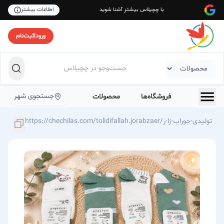
با چچیلاس بیشتر آشنا شوید
اطلاعات بیشتر
ورود
|
ثبت‌نام
جستجوی شهر
فروشگاه‌ها
محصولات
https://chechilas.com/tolidifallah.jorabzaer/تولیدی-جوراب-زا-ر