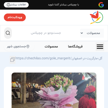
با چچیلاس بیشتر آشنا شوید
اطلاعات بیشتر
ورود
|
ثبت‌نام
جستجوی شهر
فروشگاه‌ها
محصولات
https://chechilas.com/gole_margerit/گل-مارگریت-در-اصفهان