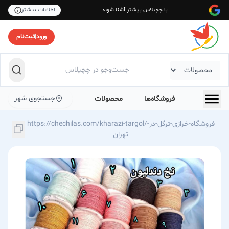
با چچیلاس بیشتر آشنا شوید
اطلاعات بیشتر
ورود
|
ثبت‌نام
جستجوی شهر
فروشگاه‌ها
محصولات
https://chechilas.com/kharazi-targol/فروشگاه-خرازی-ترگل-در-
تهران