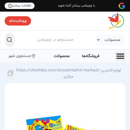
با چچیلاس بیشتر آشنا شوید
اطلاعات بیشتر
ورود
|
ثبت‌نام
جستجوی شهر
فروشگاه‌ها
محصولات
https://chechilas.com/lavazemtahrir-markazi/لوازم-التحریر-
مرکزی