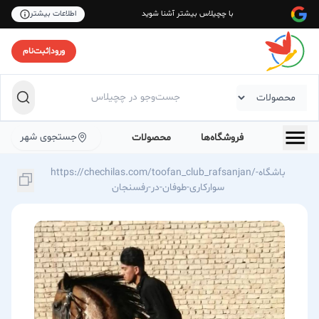
با چچیلاس بیشتر آشنا شوید
اطلاعات بیشتر
ورود
|
ثبت‌نام
جستجوی شهر
فروشگاه‌ها
محصولات
https://chechilas.com/toofan_club_rafsanjan/باشگاه-
سوارکاری-طوفان-در-رفسنجان