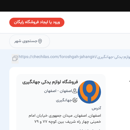
ورود یا ایجاد فروشگاه رایگان
جستجوی شهر
https://chechilas./فروشگاه-لوازم-یدکی-جهانگیری
فروشگاه لوازم یدکی جهانگیری
اصفهان - اصفهان
جهانگیری
آدرس
اصفهان, اصفهان, میدان جمهوری خیابان امام
خمینی چهار راه شریف بین کوچه 77 و 79