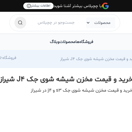
با چچیلاس بیشتر آشنا شوید
اطلاعات بیشتر
فروشگاه‌ها
محصولات
وبلاگ
com/foroshgah-jahangiri
 و قیمت مخزن شیشه شوی جک J4 شیراز
رید و قیمت مخزن شیشه شوی جک J4 شیراز
رید و قیمت مخزن شیشه شوی جک s3 و j4 در شیراز