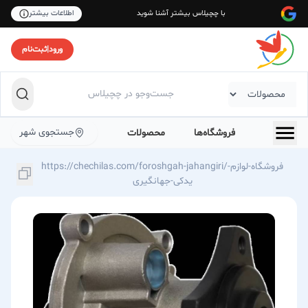
با چچیلاس بیشتر آشنا شوید
اطلاعات بیشتر
ورود
|
ثبت‌نام
جستجوی شهر
فروشگاه‌ها
محصولات
https://chechilas.com/foroshgah-jahangiri/فروشگاه-لوازم-
یدکی-جهانگیری