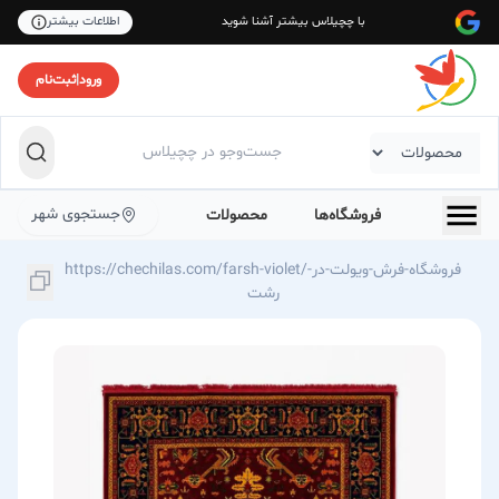
با چچیلاس بیشتر آشنا شوید
اطلاعات بیشتر
ورود
|
ثبت‌نام
جستجوی شهر
فروشگاه‌ها
محصولات
https://chechilas.com/farsh-violet/فروشگاه-فرش-ویولت-در-
رشت