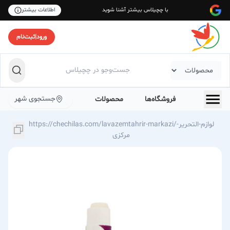
با چچیلاس بیشتر آشنا شوید
اطلاعات بیشتر
ورود
|
ثبت‌نام
جستجوی شهر
فروشگاه‌ها
محصولات
https://chechilas.com/lavazemtahrir-markazi/لوازم-التحریر-
مرکزی