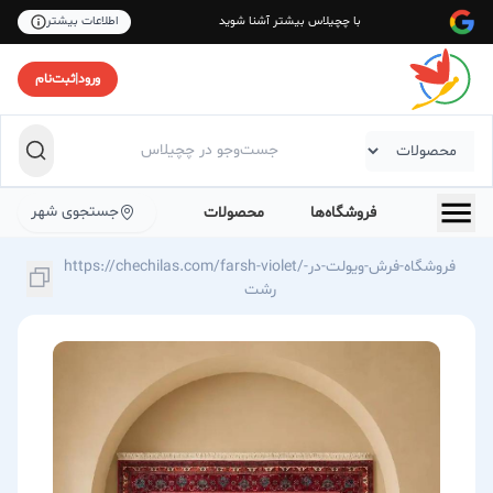
با چچیلاس بیشتر آشنا شوید
اطلاعات بیشتر
ورود
|
ثبت‌نام
جستجوی شهر
فروشگاه‌ها
محصولات
https://chechilas.com/farsh-violet/فروشگاه-فرش-ویولت-در-
رشت