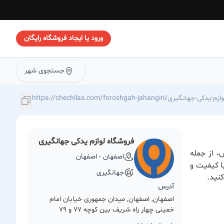
ورود یا ایجاد فروشگاه رایگان
جستجوی شهر
https://chechilas./فروشگاه-لوازم-یدکی-جهانگیری
فروشگاه لوازم یدکی جهانگیری
، از جمله
اصفهان - اصفهان
طعات با کیفیت و
جهانگیری
نید.
آدرس
اصفهان, اصفهان, میدان جمهوری خیابان امام
خمینی چهار راه شریف بین کوچه 77 و 79