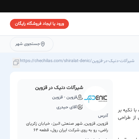
ورود یا ایجاد فروشگاه رایگان
جستجوی شهر
https://chechilas.com/shiralat-denic/شیرآلات-دنیک-در-قزوین
شیرآلات دنیک در قزوین
قزوین - قزوین
آقای حیدری
ا تکیه بر
آدرس
 از طراحی
قزوین, قزوین, شهر صنعتی البرز، خیابان زکریای
راضی، رو به روی شرکت ایران رول، قطعه 64