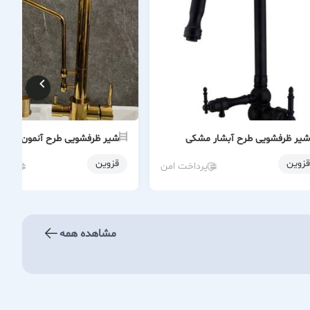
شیر ظرفشویی طرح آبشار مشکی
شیر ظرفشویی طرح آنمون طلایی
قزوین
قزوین
پرداخت امن
پردا
مشاهده همه