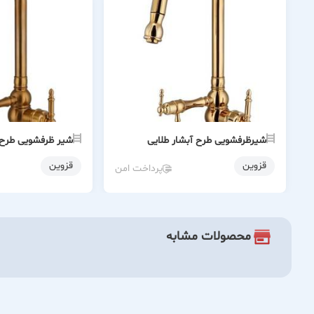
شیرظرفشویی طرح آبشار طلایی
شیر ظرفشویی طرح آ
قزوین
قزوین
پرداخت امن
محصولات مشابه