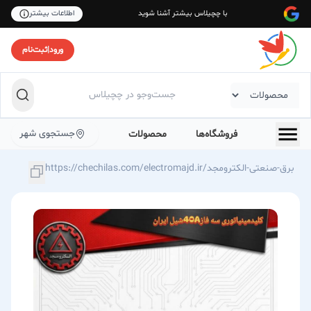
با چچیلاس بیشتر آشنا شوید
اطلاعات بیشتر
ورود
|
ثبت‌نام
جستجوی شهر
فروشگاه‌ها
محصولات
https://chechilas.com/electromajd.ir/برق-صنعتی-الکترومجد