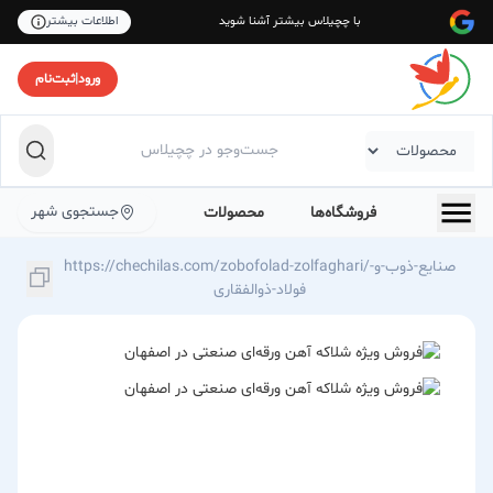
با چچیلاس بیشتر آشنا شوید
اطلاعات بیشتر
ورود
|
ثبت‌نام
جستجوی شهر
فروشگاه‌ها
محصولات
https://chechilas.com/zobofolad-zolfaghari/صنایع-ذوب-و-
فولاد-ذوالفقاری