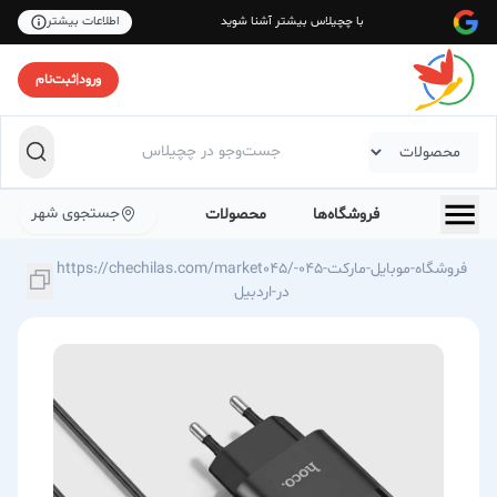
با چچیلاس بیشتر آشنا شوید
اطلاعات بیشتر
ورود
|
ثبت‌نام
جستجوی شهر
فروشگاه‌ها
محصولات
https://chechilas.com/market045/فروشگاه-موبایل-مارکت-045-
در-اردبیل