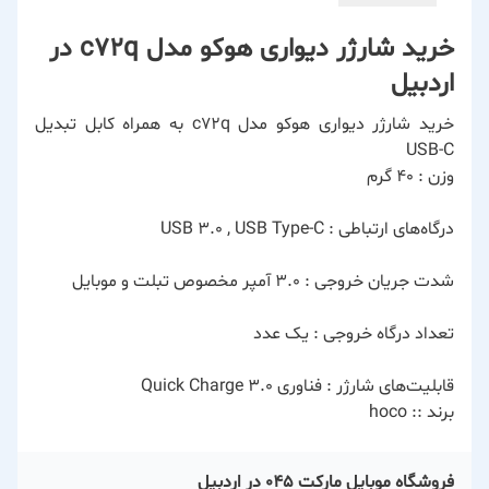
خرید شارژر دیواری هوکو مدل c72q در
اردبیل
خرید شارژر دیواری هوکو مدل c72q به همراه کابل تبدیل
USB-C
وزن : ۴۰ گرم
درگاه‌های ارتباطی : USB ۳.۰ , USB Type-C
شدت جریان خروجی : ۳.۰ آمپر مخصوص تبلت و موبایل
تعداد درگاه خروجی : یک عدد
قابلیت‌های شارژر : فناوری Quick Charge ۳.۰
برند :: hoco
فروشگاه موبایل مارکت 045 در اردبیل