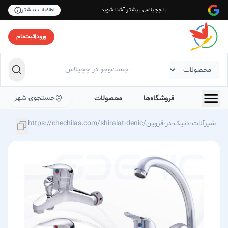
با چچیلاس بیشتر آشنا شوید
اطلاعات بیشتر
ورود
|
ثبت‌نام
جستجوی شهر
فروشگاه‌ها
محصولات
https://chechilas.com/shiralat-denic/شیرآلات-دنیک-در-قزوین