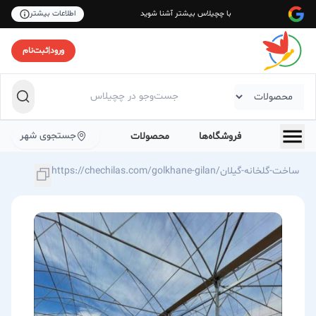
با چچیلاس بیشتر آشنا شوید
اطلاعات بیشتر
ورود
|
ثبت‌نام
جستجوی شهر
فروشگاه‌ها
محصولات
https://chechilas.com/golkhane-gilan/ساخت-گلخانه-گیلان