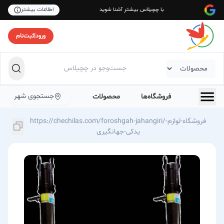
با چچیلاس بیشتر آشنا شوید
اطلاعات بیشتر
ورود
|
ثبت‌نام
جستجوی شهر
فروشگاه‌ها
محصولات
https://chechilas.com/foroshgah-jahangiri/فروشگاه-لوازم-
یدکی-جهانگیری