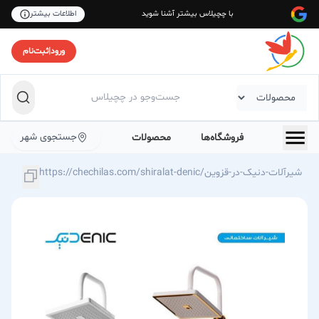
با چچیلاس بیشتر آشنا شوید
اطلاعات بیشتر
ورود
|
ثبت‌نام
جستجوی شهر
فروشگاه‌ها
محصولات
https://chechilas.com/shiralat-denic/شیرآلات-دنیک-در-قزوین