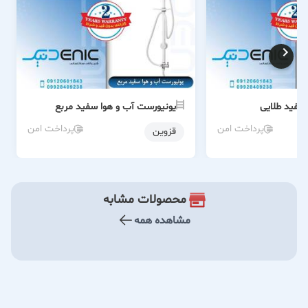
سفید طلایی
یونیورست آب و هوا سفید مربع
پرداخت امن
پرداخت امن
قزوین
محصولات مشابه
مشاهده همه