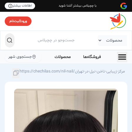
با چچیلاس بیشتر آشنا شوید
اطلاعات بیشتر
ورود
|
ثبت‌نام
جستجوی شهر
فروشگاه‌ها
محصولات
https://chechilas.com/nil-nail/مرکز-زیبایی-ناخن-نیل-در-تهران