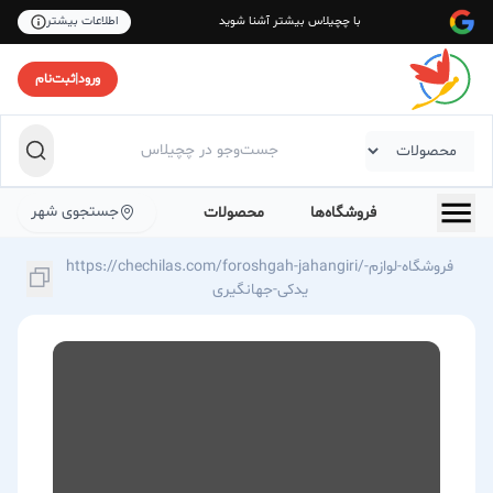
با چچیلاس بیشتر آشنا شوید
اطلاعات بیشتر
ورود
|
ثبت‌نام
جستجوی شهر
فروشگاه‌ها
محصولات
https://chechilas.com/foroshgah-jahangiri/فروشگاه-لوازم-
یدکی-جهانگیری