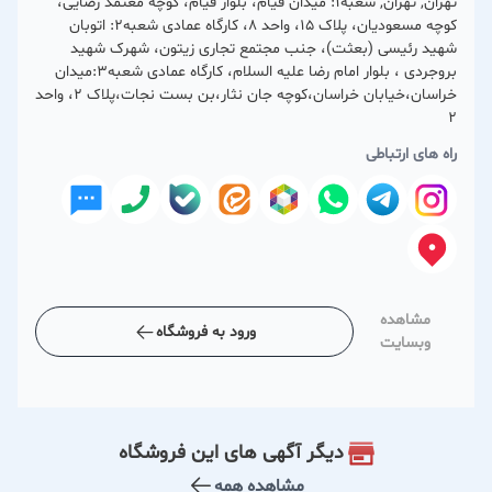
تهران, تهران, شعبه1: میدان قیام، بلوار قیام، کوچه معتمد رضایی،
کوچه مسعودیان، پلاک 15، واحد 8، کارگاه عمادی شعبه2: اتوبان
شهید رئیسی (بعثت)، جنب مجتمع تجاری زیتون، شهرک شهید
بروجردی ، بلوار امام رضا علیه السلام، کارگاه عمادی شعبه3:میدان
خراسان،خیابان خراسان،کوچه جان نثار،بن بست نجات،پلاک 2، واحد
2
راه های ارتباطی
مشاهده
ورود به فروشگاه
وبسایت
دیگر آگهی های این فروشگاه
مشاهده همه