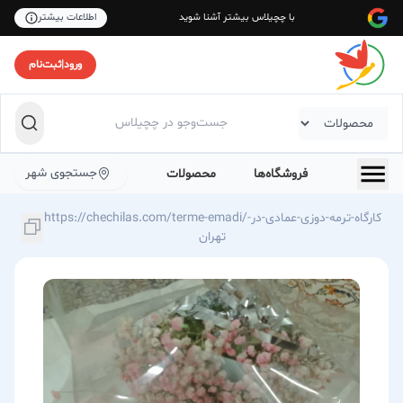
با چچیلاس بیشتر آشنا شوید
اطلاعات بیشتر
ورود
|
ثبت‌نام
جستجوی شهر
فروشگاه‌ها
محصولات
https://chechilas.com/terme-emadi/کارگاه-ترمه-دوزی-عمادی-در-
تهران