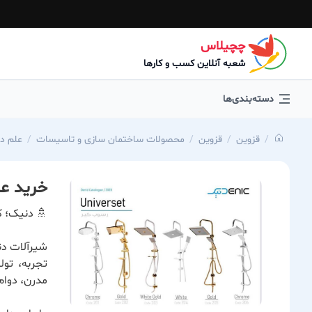
چچیلاس
شعبه آنلاین کسب و کارها
دسته‌بندی‌ها
قزوین
قزوین
محصولات ساختمان سازی و تاسیسات
علم د
خرید عل
🚿 دنیک؛ ک
شیرآلات دن
تجربه، تول
مدرن، دوام