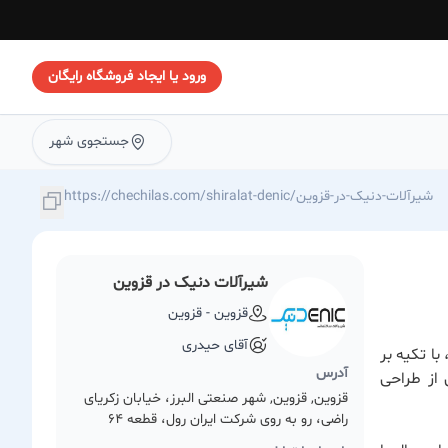
ورود یا ایجاد فروشگاه رایگان
جستجوی شهر
https://chechilas.com/shiralat-denic/شیرآلات-دنیک-در-قزوین
شیرآلات دنیک در قزوین
قزوین - قزوین
آقای حیدری
ا تکیه بر
آدرس
 از طراحی
قزوین, قزوین, شهر صنعتی البرز، خیابان زکریای
راضی، رو به روی شرکت ایران رول، قطعه 64