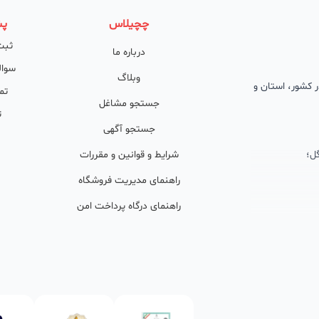
چچیلاس
پش
ثبت
درباره ما
سوال
وبلاگ
 در کشور، استان و
تم
جستجو مشاغل
ت
جستجو آگهی
ل؛
شرایط و قوانین و مقررات
راهنمای مدیریت فروشگاه
راهنمای درگاه پرداخت امن
ان پشتیبان
ولید محتوا و
ی فعال در
خوبی گرفته‌اند.