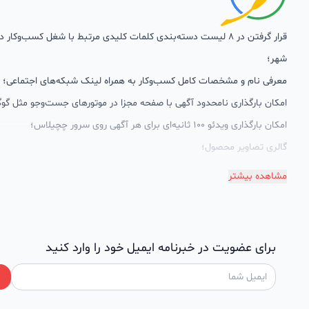
قرار گرفتن در 8 لیست دسته‌بندی کلمات کلیدی مرتبط با شغل کسب‌وکار
شهر؛
معرفی نام و مشخصات کامل کسب‌وکار به همراه لینک شبکه‌های اجتماعی؛
امکان بارگذاری نامحدود آگهی با صفحه مجزا در موتورهای جست‌وجو مثل گوگ
امکان بارگذاری ویدئو 100 ثانیه‌ای برای هر آگهی روی سرور چچیلاس؛
گالری تصاویر محصول؛
امکان دسته‌بندی آگهی‌ها
مشاهده بیشتر
پشتیبانی حرفه‌ای را هم به سبد خدماتش اضافه کرده است. چچیلاس با امک
اختصاصی به محض ورود هر کسب‌وکار، نظارت، تحلیل وکمک پشتیبان‌ها در ت
سئونویسی به کسب‌وکارها شرایط را طوری فراهم کرده که تا الان کسب‌وکارها
برای عضویت در خبرنامه ایمیل خود را وارد کنید
چچیلاس با کلمات کلیدی بسیار خوبی رتبه دریافت کرده و بازخورد‌های بسیار 
طی تماس‌های دوره‌ای پشتیبان‌ها (هر 45 روز تا 60 روز یک‌با
دریافت گزارش عملکردشان، در جریان کارهای انجام شده قرار می‌گیرند.