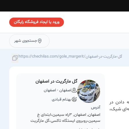
ورود یا ایجاد فروشگاه رایگان
جستجوی شهر
https://chechilas.com/gole_margerit/گل-مارگریت-در-اصفهان
گل مارگریت در اصفهان
اصفهان - اصفهان
بهنام قبادی
ه دادن در
آدرس
یه‌ای شیک،
اصفهان, اصفهان, ۳راه سیمین،ابتدای خ
سیمین،روبروی ایستگاه تاکسی،گل مارگریت