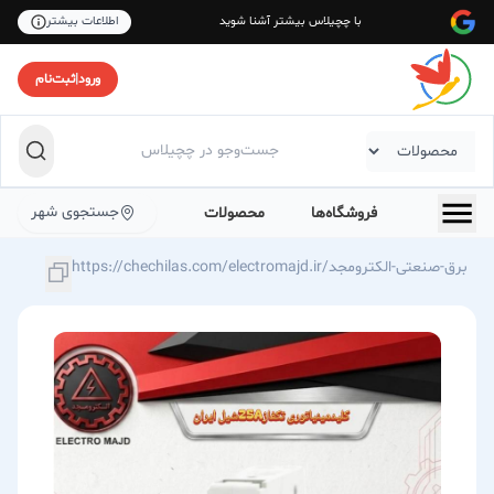
با چچیلاس بیشتر آشنا شوید
اطلاعات بیشتر
ورود
|
ثبت‌نام
جستجوی شهر
فروشگاه‌ها
محصولات
https://chechilas.com/electromajd.ir/برق-صنعتی-الکترومجد