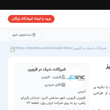
ورود یا ایجاد فروشگاه رایگان
جستجوی شهر
https://chechilas.com/shiralat-denic/شیرآلات-دنیک-در-قزوین
ز
شیرآلات دنیک در قزوین
قزوین - قزوین
آقای حیدری
ا تکیه بر
آدرس
 از طراحی
قزوین, قزوین, شهر صنعتی البرز، خیابان زکریای
راضی، رو به روی شرکت ایران رول، قطعه 64