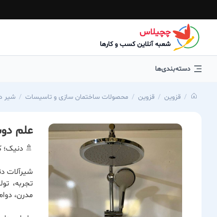
چچیلاس
شعبه آنلاین کسب و کارها
دسته‌بندی‌ها
قزوین
قزوین
محصولات ساختمان سازی و تاسیسات
شیر د
علم دوش
🚿 دنیک؛ ک
شیرآلات دن
تجربه، تول
مدرن، دوام