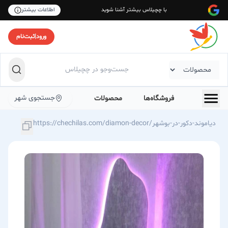
با چچیلاس بیشتر آشنا شوید
اطلاعات بیشتر
ورود
|
ثبت‌نام
جستجوی شهر
فروشگاه‌ها
محصولات
https://chechilas.com/diamon-decor/دیاموند-دکور-در-بوشهر