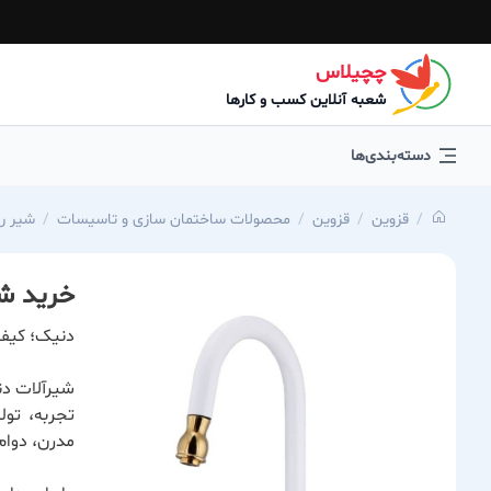
چچیلاس
شعبه آنلاین کسب و کارها
دسته‌بندی‌ها
قزوین
قزوین
محصولات ساختمان سازی و تاسیسات
شیر ر
خرید ش
دنیک؛ کیفی
شیرآلات دن
تجربه، تول
مدرن، دوام