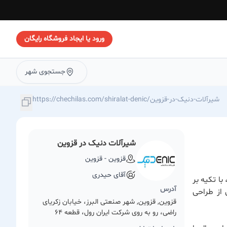
ورود یا ایجاد فروشگاه رایگان
جستجوی شهر
https://chechilas.com/shiralat-denic/شیرآلات-دنیک-در-قزوین
شیرآلات دنیک در قزوین
قزوین - قزوین
آقای حیدری
ا تکیه بر
آدرس
 از طراحی
قزوین, قزوین, شهر صنعتی البرز، خیابان زکریای
راضی، رو به روی شرکت ایران رول، قطعه 64