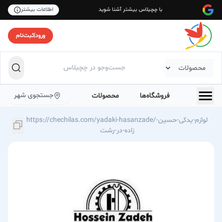
با چچیلاس بیشتر آشنا شوید
اطلاعات بیشتر
ورود
|
ثبت‌نام
جستجوی شهر
فروشگاه‌ها
محصولات
https://chechilas.com/yadaki-hasanzade/لوازم-یدکی-حسین-
زاده-در-رشت