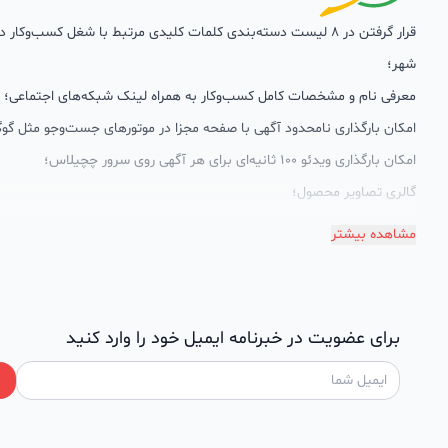
قرار گرفتن در 8 لیست دسته‌بندی کلمات کلیدی مرتبط با شغل کسب‌وکار
شهر؛
معرفی نام و مشخصات کامل کسب‌وکار به همراه لینک شبکه‌های اجتماعی؛
امکان بارگذاری نامحدود آگهی با صفحه مجزا در موتورهای جست‌وجو مثل گوگ
امکان بارگذاری ویدئو 100 ثانیه‌ای برای هر آگهی روی سرور چچیلاس؛
گالری تصاویر محصول؛
امکان دسته‌بندی آگهی‌ها
مشاهده بیشتر
پشتیبانی حرفه‌ای را هم به سبد خدماتش اضافه کرده است. چچیلاس با امک
اختصاصی به محض ورود هر کسب‌وکار، نظارت، تحلیل وکمک پشتیبان‌ها در ت
سئونویسی به کسب‌وکارها شرایط را طوری فراهم کرده که تا الان کسب‌وکارها
برای عضویت در خبرنامه ایمیل خود را وارد کنید
چچیلاس با کلمات کلیدی بسیار خوبی رتبه دریافت کرده و بازخورد‌های بسیار 
طی تماس‌های دوره‌ای پشتیبان‌ها (هر 45 روز تا 60 روز یک‌با
دریافت گزارش عملکردشان، در جریان کارهای انجام شده قرار می‌گیرند.