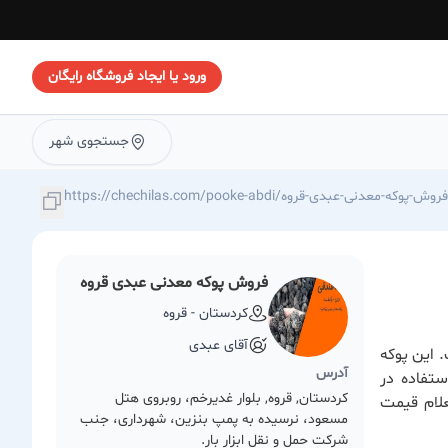
ورود یا ایجاد فروشگاه رایگان
جستجوی شهر
https://chechilas.com/pooke-abdi/فروش-پوکه-معدنی-عبدی-قروه
فروش پوکه معدنی عبدی قروه
كردستان - قروه
آقای عبدی
 این پوکه
آدرس
ستفاده در
كردستان, قروه, بلوار غدیرخم، روبروی هتل
لام قیمت
مسعود، نرسیده به پمپ بنزین، شهرداری، جنب
شرکت حمل و نقل ابزار بار.