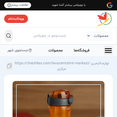
با چچیلاس بیشتر آشنا شوید
اطلاعات بیشتر
ورود
|
ثبت‌نام
جستجوی شهر
فروشگاه‌ها
محصولات
https://chechilas.com/lavazemtahrir-markazi/لوازم-التحریر-
مرکزی