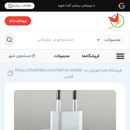
با چچیلاس بیشتر آشنا شوید
اطلاعات بیشتر
ورود
|
ثبت‌نام
جستجوی شهر
فروشگاه‌ها
محصولات
https://chechilas.com/fakhra-mobile/فروشگاه-فخرا-موبایل-در-
فارس