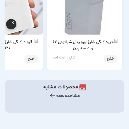
خرید کلگی شارژ اورجینال شیائومی 67
قیمت کلگی شارژ اور
وات سه پین
120 وات
پرداخت امن
خنج
خنج
محصولات مشابه
مشاهده همه