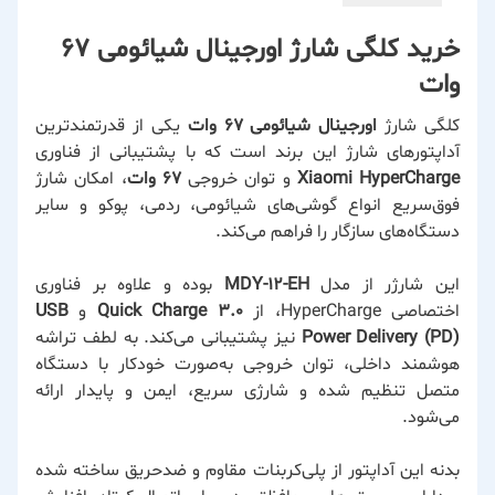
خرید کلگی شارژ اورجینال شیائومی 67
وات
کلگی شارژ
اورجینال شیائومی 67 وات
یکی از قدرتمندترین
آداپتورهای شارژ این برند است که با پشتیبانی از فناوری
Xiaomi HyperCharge
و توان خروجی
67 وات
، امکان شارژ
فوق‌سریع انواع گوشی‌های شیائومی، ردمی، پوکو و سایر
دستگاه‌های سازگار را فراهم می‌کند.
این شارژر از مدل
MDY-12-EH
بوده و علاوه بر فناوری
اختصاصی HyperCharge، از
Quick Charge 3.0
و
USB
Power Delivery (PD)
نیز پشتیبانی می‌کند. به لطف تراشه
هوشمند داخلی، توان خروجی به‌صورت خودکار با دستگاه
متصل تنظیم شده و شارژی سریع، ایمن و پایدار ارائه
می‌شود.
بدنه این آداپتور از پلی‌کربنات مقاوم و ضدحریق ساخته شده