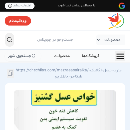
با چچیلاس بیشتر آشنا شوید
اطلاعات بیشتر
ورود
|
ثبت‌نام
جستجوی شهر
فروشگاه‌ها
محصولات
https://chechilas.com/mazraeasalraika/مزرعه-عسل-ارگانیک-
رایکا-در-رباطكریم